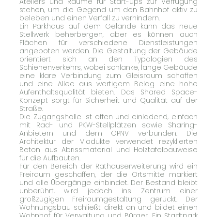
Ateliers und Räume für Start-ups zur Verfügung
stehen, um die Gegend um den Bahnhof aktiv zu
beleben und einen Verfall zu verhindern.
Ein Parkhaus auf dem Gelände kann das neue
Stellwerk beherbergen, aber es können auch
Flächen für verschiedene Dienstleistungen
angeboten werden. Die Gestaltung der Gebäude
orientiert sich an den Typologien des
Schienenverkehrs, wobei schlanke, lange Gebäude
eine klare Verbindung zum Gleisraum schaffen
und eine Allee aus wertigem Belag eine hohe
Aufenthaltsqualität bieten. Das Shared Space-
Konzept sorgt für Sicherheit und Qualität auf der
Straße.
Die Zugangshalle ist offen und einladend, einfach
mit Rad- und PKW-Stellplätzen sowie Sharing-
Anbietern und dem ÖPNV verbunden. Die
Architektur der Viadukte verwendet rezyklierten
Beton aus Abrissmaterial und Holztafelbauweise
für die Aufbauten.
Für den Bereich der Rathauserweiterung wird ein
Freiraum geschaffen, der die Ortsmitte markiert
und alle Übergänge einbindet. Der Bestand bleibt
unberührt, wird jedoch ins Zentrum einer
großzügigen Freiraumgestaltung gerückt. Der
Wohnungsbau schließt direkt an und bildet einen
Wohnhof für Verwaltung und Bürger. Ein Stadtpark