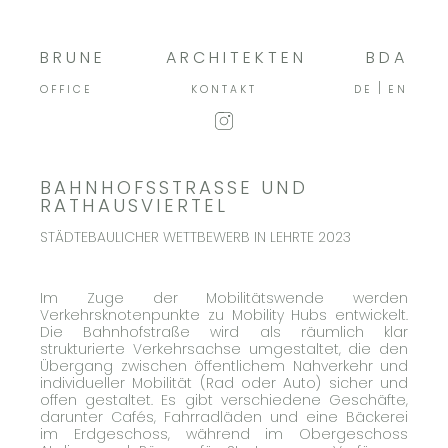
BRUNE
ARCHITEKTEN
BDA
OFFICE
KONTAKT
DE
EN
BAHNHOFSSTRASSE UND
RATHAUSVIERTEL
STÄDTEBAULICHER WETTBEWERB IN LEHRTE 2023
Im Zuge der Mobilitätswende werden
Verkehrsknotenpunkte zu Mobility Hubs entwickelt.
Die Bahnhofstraße wird als räumlich klar
strukturierte Verkehrsachse umgestaltet, die den
Übergang zwischen öffentlichem Nahverkehr und
individueller Mobilität (Rad oder Auto) sicher und
offen gestaltet. Es gibt verschiedene Geschäfte,
darunter Cafés, Fahrradläden und eine Bäckerei
im Erdgeschoss, während im Obergeschoss